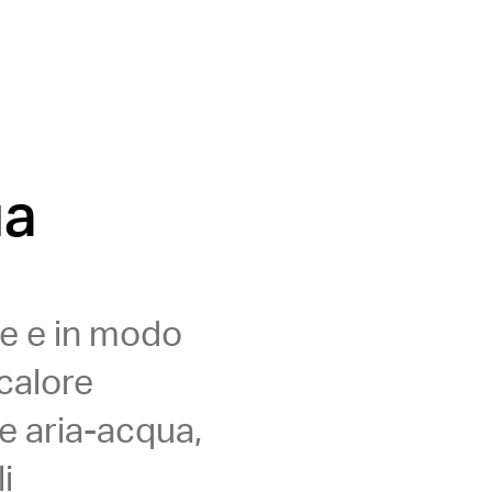
ua
ue e in modo
 calore
re aria-acqua,
i