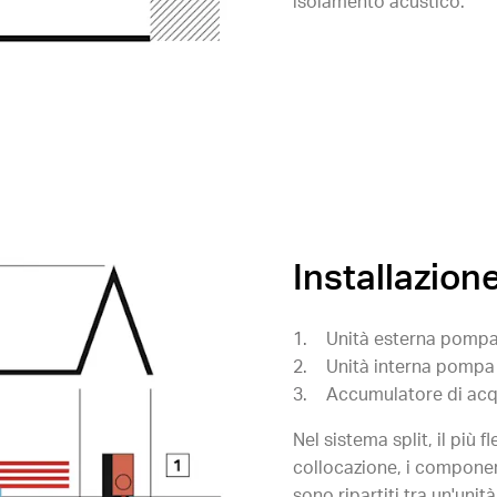
isolamento acustico.
Installazione
Unità esterna pompa
Unità interna pompa 
Accumulatore di acq
Nel sistema split, il più fl
collocazione, i componen
sono ripartiti tra un'unit