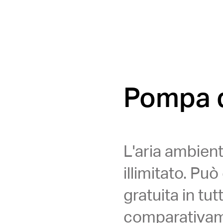
Pompa d
L'aria ambien
illimitato. Pu
gratuita in tu
comparativame