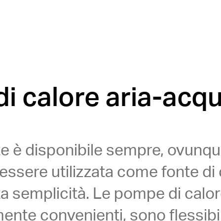
i calore aria-acq
te è disponibile sempre, ovunq
ò essere utilizzata come fonte di
tta semplicità. Le pompe di calo
nte convenienti, sono flessibil