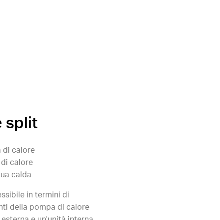
 split
 di calore
di calore
ua calda
essibile in termini di
ti della pompa di calore
à esterna e un'unità interna,