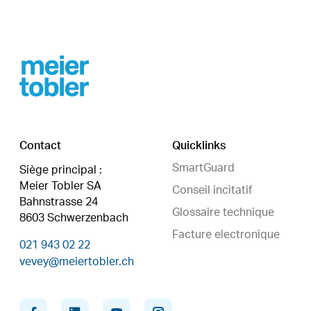
Footer
Contact
Quicklinks
SmartGuard
Siège principal :
Meier Tobler SA
Conseil incitatif
Bahnstrasse 24
Glossaire technique
8603 Schwerzenbach
Facture electronique
021 943 02 22
vevey@meiertobler.ch
facebook
linkedin
youtube
instagram