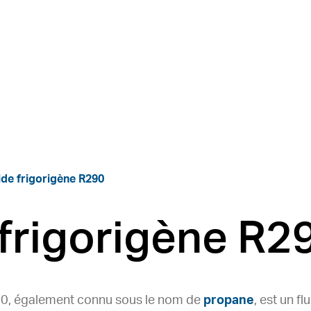
ide frigorigène R290
 frigorigène R2
290, également connu sous le nom de
propane
, est un fl