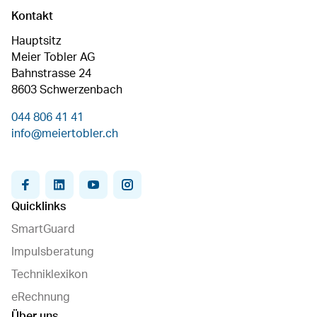
Kontakt
Hauptsitz
Meier Tobler AG
Bahnstrasse 24
8603 Schwerzenbach
044 806 41 41
info@meiertobler.ch
facebook
linkedin
youtube
instagram
Quicklinks
SmartGuard
Impulsberatung
Techniklexikon
eRechnung
Über uns