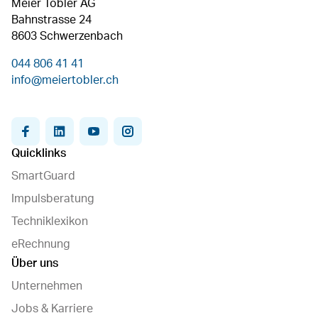
Meier Tobler AG
Bahnstrasse 24
8603 Schwerzenbach
044 806 41 41
info@meiertobler.ch
facebook
linkedin
youtube
instagram
Quicklinks
SmartGuard
Impulsberatung
Techniklexikon
eRechnung
Über uns
Unternehmen
Jobs & Karriere