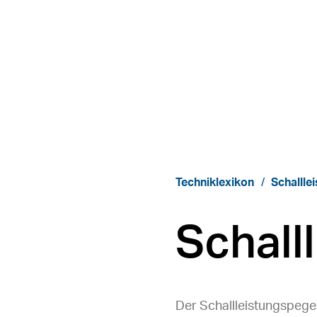
Techniklexikon
Schallle
Schall
Der Schallleistungspegel