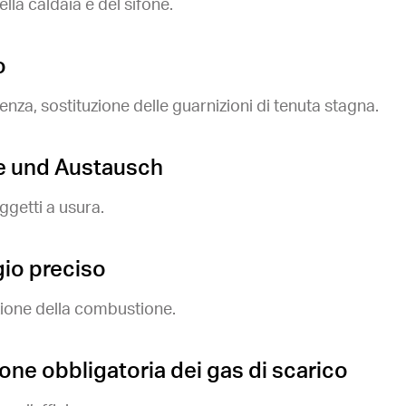
lla caldaia e del sifone.
o
renza, sostituzione delle guarnizioni di tenuta stagna.
le und Austausch
ggetti a usura.
io preciso
zione della combustione.
one obbligatoria dei gas di scarico