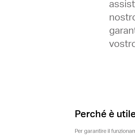
assis
nostro
garant
vostr
Perché è util
Per garantire il funziona