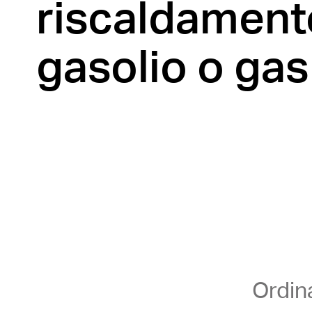
riscaldament
gasolio o gas
Ordin