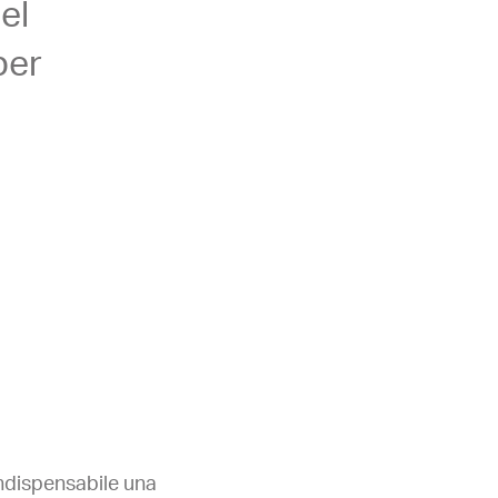
el
per
indispensabile una