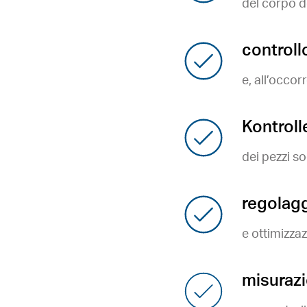
del corpo de
controll
e, all’occor
Kontrol
dei pezzi so
regolagg
e ottimizza
misurazi