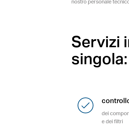
nostro personale tecnico 
Servizi 
singola:
controll
dei compone
e dei filtri