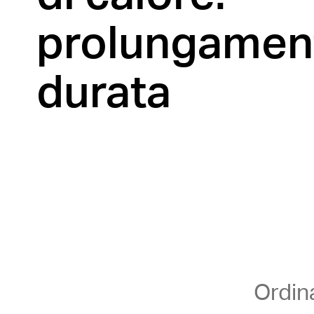
prolungament
durata
Ordin