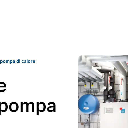
 pompa di calore
e
a pompa