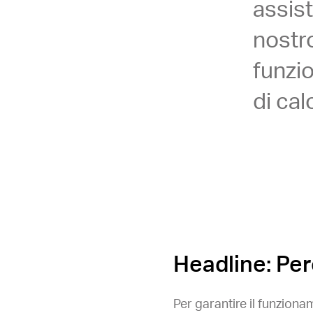
assis
nostro
funzi
di cal
Headline: Per
Per garantire il funzion