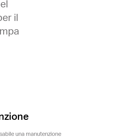
el
er il
pompa
enzione
ensabile una manutenzione