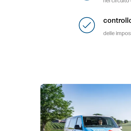
nel circuit
controll
delle impos