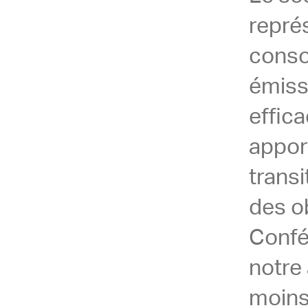
repré
conso
émiss
effic
appor
transi
des ob
Confé
notre 
moins 