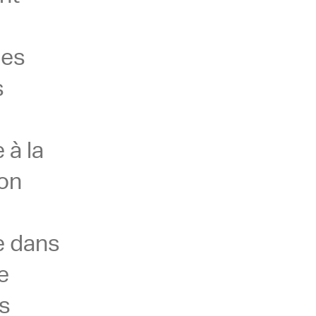
des
s
 à la
ion
e dans
e
es