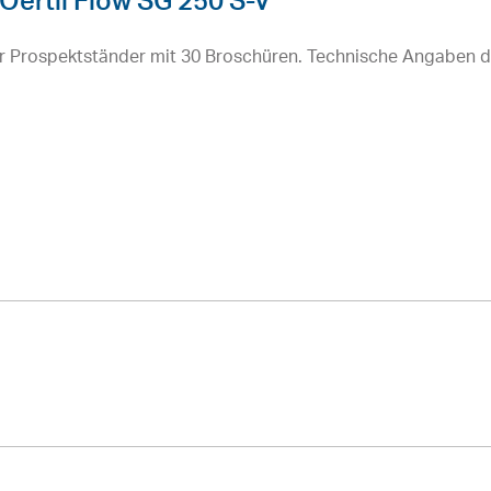
Oertli Flow SG 250 S-V
r Prospektständer mit 30 Broschüren. Technische Angaben 