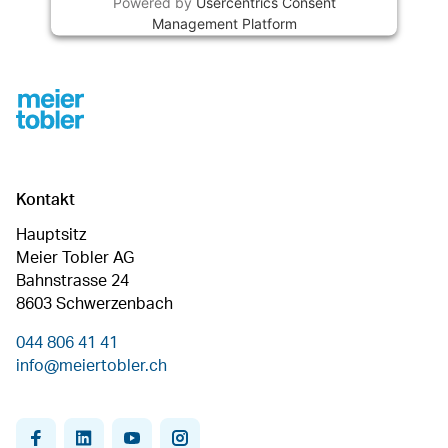
Powered by
Usercentrics Consent
Management Platform
Footer
Kontakt
Hauptsitz
Meier Tobler AG
Bahnstrasse 24
8603 Schwerzenbach
044 806 41 41
info@meiertobler.ch
facebook
linkedin
youtube
instagram