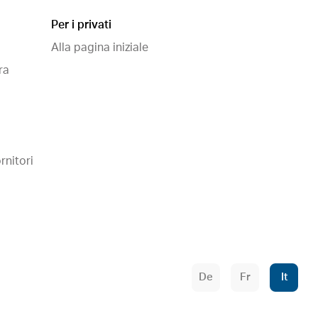
Per i privati
Alla pagina iniziale
ra
rnitori
De
Fr
It